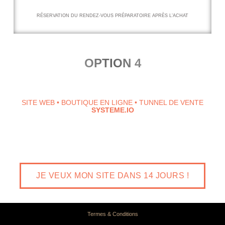
RÉSERVATION DU RENDEZ-VOUS PRÉPARATOIRE APRÈS L’ACHAT
OPTION 4
Tu veux un template sur mesure?
SITE WEB • BOUTIQUE EN LIGNE • TUNNEL DE VENTE
SYSTEME.IO
Réserve un rendez-vous avec moi, sans pression - sans
obligation. Discutons de tes besoins et des options qui s'offrent
à toi pour une marque digitale à la hauteur de tes standards.
JE VEUX MON SITE DANS 14 JOURS !
Termes & Conditions